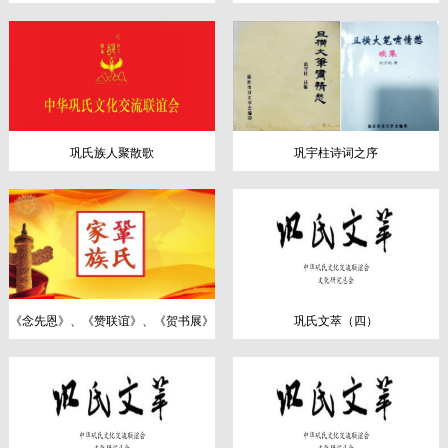
巩氏族人聚散歌
巩宇柱诗词之序
《念先恩》、《赞联谊》、《贺​书展》
巩氏文萃（四）