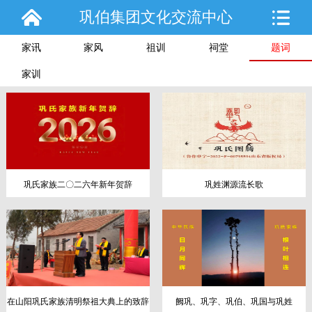
巩伯集团文化交流中心
家讯
家风
祖训
祠堂
题词
家训
巩氏家族二〇二六年新年贺辞
巩姓渊源流长歌
在山阳巩氏家族清明祭祖大典上的致辞
阙巩、巩字、巩伯、巩国与巩姓