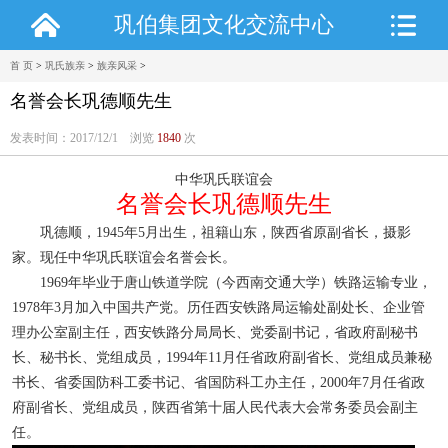
巩伯集团文化交流中心
首 页
>
巩氏族亲
>
族亲风采
>
名誉会长巩德顺先生
发表时间：2017/12/1 浏览
1840
次
中华巩氏联谊会
名誉会长
巩德顺
先生
巩德顺，
1945年5月出生，祖籍山东，陕西省原副省长，摄影
家。
现任中华巩氏联谊会名誉会长。
1969
年
毕业于唐山铁道学院（今西南交通大学）铁路运输专业，
1978年3月加入中国共产党。历任西安铁路局运输处副处长、企业管
理办公室副主任，西安铁路分局局长、党委副书记，省政府副秘书
长、秘书长、党组成员，1994年11月任省政府副省长、党组成员兼秘
书长、省委国防科工委书记、省国防科工办主任，2000年7月任省政
府副省长、党组成员
，
陕西省第
十
届人民代表大会常
务
委
员
会副主
任。